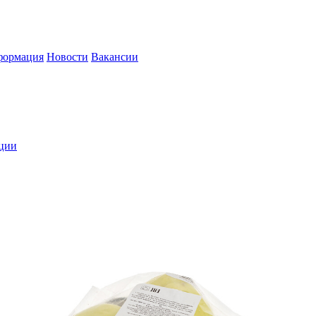
формация
Новости
Вакансии
кции