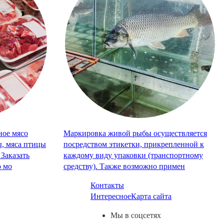
ное мясо
Маркировка живой рыбы осуществляется
, мяса птицы
посредством этикетки, прикрепленной к
Заказать
каждому виду упаковки (транспортному
о мо
средству). Также возможно примен
Контакты
Интересное
Карта сайта
Мы в соцсетях