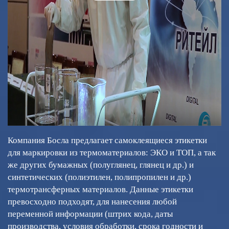
Video
Компания Босла предлагает самоклеящиеся этикетки
для маркировки из термоматериалов: ЭКО и ТОП, а так
же других бумажных (полуглянец, глянец и др.) и
синтетических (полиэтилен, полипропилен и др.)
термотрансферных материалов. Данные этикетки
превосходно подходят, для нанесения любой
переменной информации (штрих кода, даты
производства, условия обработки, срока годности и