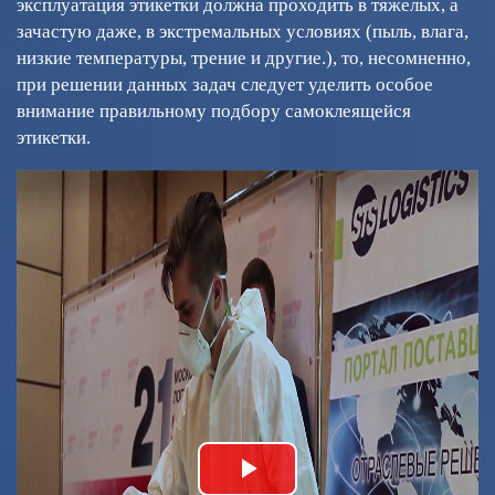
эксплуатация этикетки должна проходить в тяжелых, а
зачастую даже, в экстремальных условиях (пыль, влага,
низкие температуры, трение и другие.), то, несомненно,
при решении данных задач следует уделить особое
внимание правильному подбору самоклеящейся
этикетки.
Play