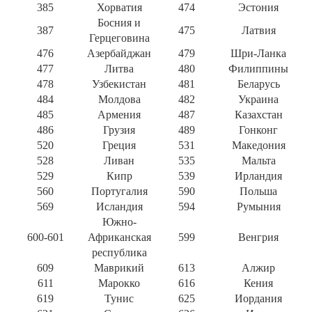
385
Хорватия
474
Эстония
Босния и
387
475
Латвия
Герцеговина
476
Азербайджан
479
Шри-Ланка
477
Литва
480
Филиппины
478
Узбекистан
481
Беларусь
484
Молдова
482
Украина
485
Армения
487
Казахстан
486
Грузия
489
Гонконг
520
Греция
531
Македония
528
Ливан
535
Мальта
529
Кипр
539
Ирландия
560
Португалия
590
Польша
569
Исландия
594
Румыния
Южно-
600-601
Африканская
599
Венгрия
республика
609
Маврикий
613
Алжир
611
Марокко
616
Кения
619
Тунис
625
Иордания