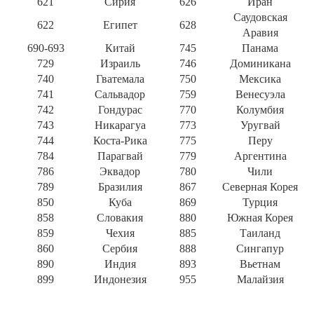
621
Сирия
626
Иран
Саудовская
622
Египет
628
Аравия
690-693
Китай
745
Панама
729
Израиль
746
Доминикана
740
Гватемала
750
Мексика
741
Сальвадор
759
Венесуэла
742
Гондурас
770
Колумбия
743
Никарагуа
773
Уругвай
744
Коста-Рика
775
Перу
784
Парагвай
779
Аргентина
786
Эквадор
780
Чили
789
Бразилия
867
Северная Корея
850
Куба
869
Турция
858
Словакия
880
Южная Корея
859
Чехия
885
Таиланд
860
Сербия
888
Сингапур
890
Индия
893
Вьетнам
899
Индонезия
955
Малайзия