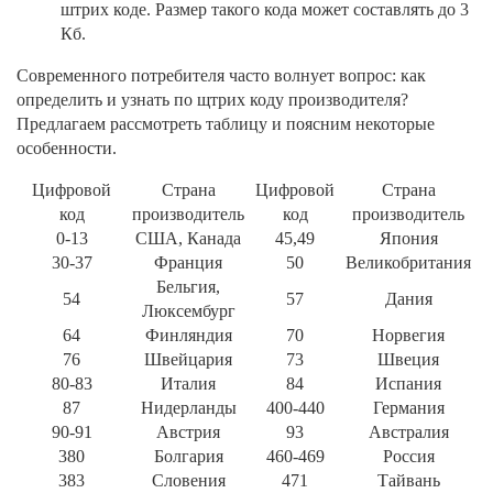
штрих коде. Размер такого кода может составлять до 3
Кб.
Современного потребителя часто волнует вопрос:
как
определить и узнать по щтрих коду производителя
?
Предлагаем рассмотреть таблицу и поясним некоторые
особенности.
Цифровой
Страна
Цифровой
Страна
код
производитель
код
производитель
0-13
США, Канада
45,49
Япония
30-37
Франция
50
Великобритания
Бельгия,
54
57
Дания
Люксембург
64
Финляндия
70
Норвегия
76
Швейцария
73
Швеция
80-83
Италия
84
Испания
87
Нидерланды
400-440
Германия
90-91
Австрия
93
Австралия
380
Болгария
460-469
Россия
383
Словения
471
Тайвань