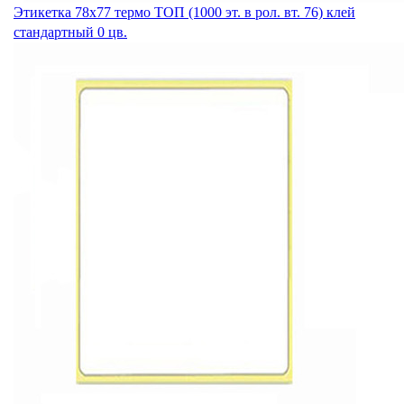
Этикетка 78х77 термо ТОП (1000 эт. в рол. вт. 76) клей
стандартный 0 цв.