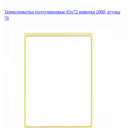
Термоэтикетки полуглянцевые 65х72 намотка 2000, втулка
76