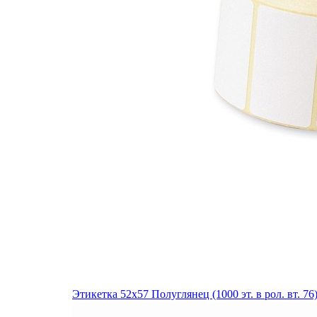
Этикетка 52х57 Полуглянец (1000 эт. в рол. вт. 7