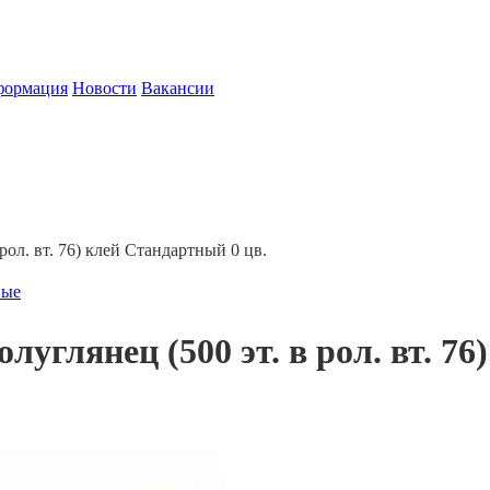
формация
Новости
Вакансии
рол. вт. 76) клей Стандартный 0 цв.
ные
луглянец (500 эт. в рол. вт. 7