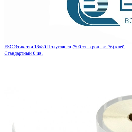
FSC Этикетка 18х80 Полуглянец (500 эт. в рол. вт. 76) клей
Стандартный 0 цв.