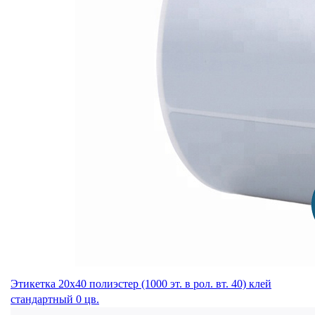
Этикетка 20х40 полиэстер (1000 эт. в рол. вт. 40) клей
стандартный 0 цв.