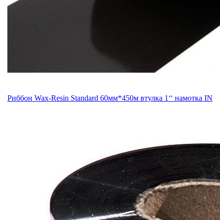
Риббон Wax-Resin Standard 60мм*450м втулка 1‘‘ намотка IN