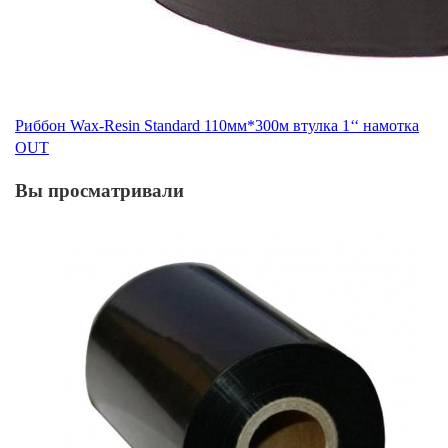
Риббон Wax-Resin Standard 110мм*300м втулка 1‘‘ намотка
OUT
Вы просматривали