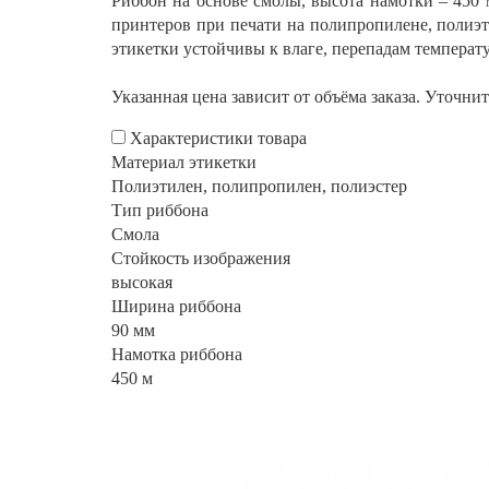
Риббон на основе смолы, высота намотки – 450
принтеров при печати на полипропилене, полиэт
этикетки устойчивы к влаге, перепадам температ
Указанная цена зависит от объёма заказа. Уточни
Характеристики товара
Материал этикетки
Полиэтилен, полипропилен, полиэстер
Тип риббона
Смола
Стойкость изображения
высокая
Ширина риббона
90 мм
Намотка риббона
450 м