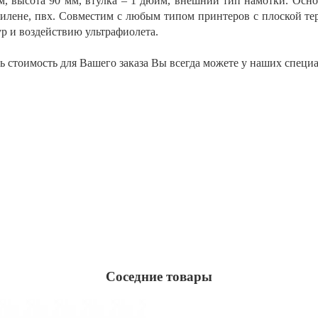
 м, высота 90 мм, втулка – 1 дюйм, внешний тип намотки. Осн
илене, пвх. Совместим с любым типом принтеров c плоской тер
ур и воздействию ультрафиолета.
ть стоимость для Вашего заказа Вы всегда можете у наших специ
Соседние товары