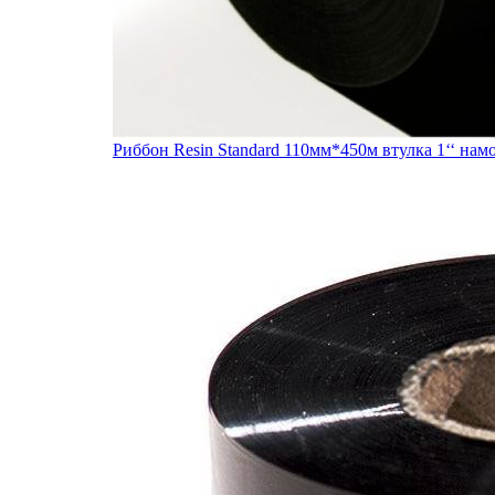
Риббон Resin Standard 110мм*450м втулка 1‘‘ нам