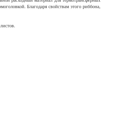
овной расходный материал для термотрансферных
моголовкой. Благодаря свойствам этого риббона,
алистов.