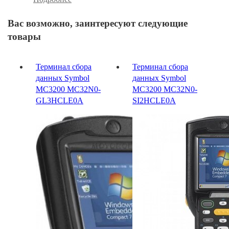
Вас возможно, заинтересуют следующие
товары
Терминал сбора
Терминал сбора
данных Symbol
данных Symbol
MC3200 MC32N0-
MC3200 MC32N0-
GL3HCLE0A
SI2HCLE0A