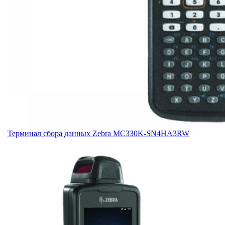
Терминал сбора данных Zebra MC330K-SN4HA3RW