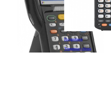
Цена по запросу
Подробнее
Терминал сбора
данных Zebra
MC330K-SI3HG3RW
Цена по запросу
Подробнее