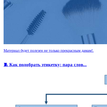
Материал будет полезен не только прекрасным дамам!.
🧵 Как подобрать этикетку: пара слов...