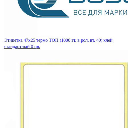
Этикетка 47х25 термо ТОП (1000 эт. в рол. вт. 40) клей
стандартный 0 цв.